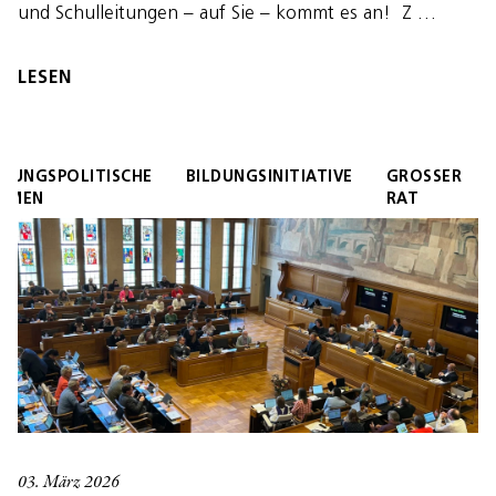
und Schulleitungen – auf Sie – kommt es an! Z …
LESEN
LDUNGSPOLITISCHE
BILDUNGSINITIATIVE
GROSSER
EMEN
RAT
03. März 2026